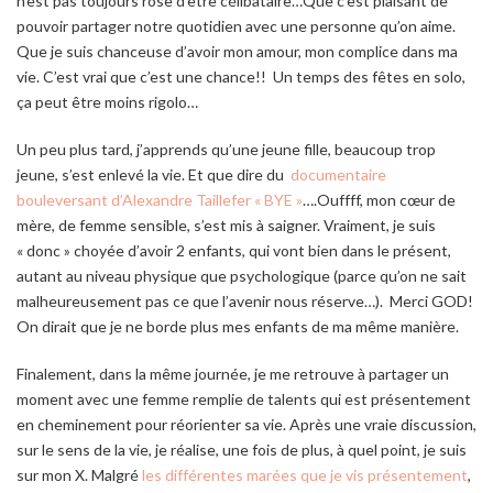
n’est pas toujours rose d’être célibataire…Que c’est plaisant de
pouvoir partager notre quotidien avec une personne qu’on aime.
Que je suis chanceuse d’avoir mon amour, mon complice dans ma
vie. C’est vrai que c’est une chance!! Un temps des fêtes en solo,
ça peut être moins rigolo…
Un peu plus tard, j’apprends qu’une jeune fille, beaucoup trop
jeune, s’est enlevé la vie. Et que dire du
documentaire
bouleversant d’Alexandre Taillefer « BYE »
….Ouffff, mon cœur de
mère, de femme sensible, s’est mis à saigner. Vraiment, je suis
« donc » choyée d’avoir 2 enfants, qui vont bien dans le présent,
autant au niveau physique que psychologique (parce qu’on ne sait
malheureusement pas ce que l’avenir nous réserve…). Merci GOD!
On dirait que je ne borde plus mes enfants de ma même manière.
Finalement, dans la même journée, je me retrouve à partager un
moment avec une femme remplie de talents qui est présentement
en cheminement pour réorienter sa vie. Après une vraie discussion,
sur le sens de la vie, je réalise, une fois de plus, à quel point, je suis
sur mon X. Malgré
les différentes marées que je vis présentement
,