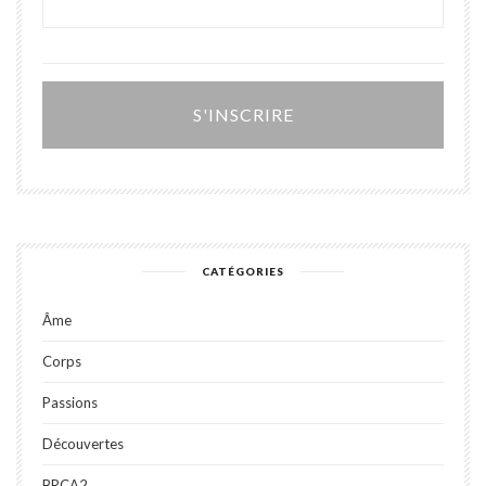
Alter
CATÉGORIES
Âme
Corps
Passions
Découvertes
BRCA2