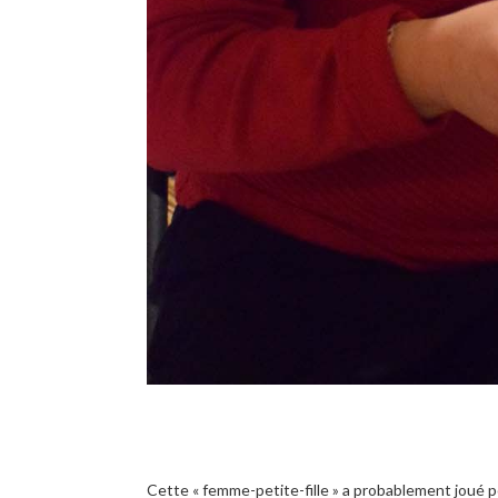
Cette « femme-petite-fille » a probablement joué p