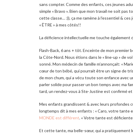
sans compter. Comme des enfants, ces jeunes adul
simple « Bravo ». Bien que mon travail ne soit pas t
cette classe… :)), ça me ramène à l’essentiel & c
« ÊTRE » à mes côtés!!
La déficience intellectuelle me touche également d
Flash-Back, 6 ans + tôt. Enceinte de mon premier b
la Côte-Nord. Nous étions dans le « line-up » de vo
sonné. Mon médecin de famille m’annonçait: « Mari
cœur de ton bébé, qui pourrait être un signe de tri
de mon chum, qui a vécu toute son enfance avec u
parler solide pour passer un bon temps avec ma fami
tard, un rendez-vous à Ste-Justine est confirmé et f
Mes enfants grandissent & avec leurs profondes curi
longtemps dit à mes enfants : « Caro, votre tante e
MONDE est différent
. « Votre tante est déficiente »
Et cette tante, ma belle-sœur, qui a pratiquement le