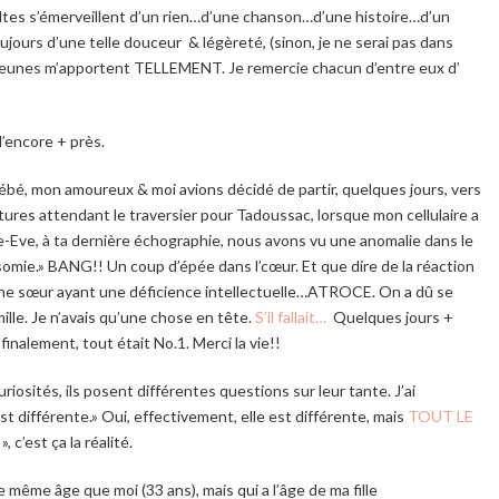
tes s’émerveillent d’un rien…d’une chanson…d’une histoire…d’un
oujours d’une telle douceur & légèreté, (sinon, je ne serai pas dans
es jeunes m’apportent TELLEMENT. Je remercie chacun d’entre eux d’
’encore + près.
ébé, mon amoureux & moi avions décidé de partir, quelques jours, vers
itures attendant le traversier pour Tadoussac, lorsque mon cellulaire a
e-Eve, à ta dernière échographie, nous avons vu une anomalie dans le
somie.» BANG!! Un coup d’épée dans l’cœur. Et que dire de la réaction
ne sœur ayant une déficience intellectuelle…ATROCE. On a dû se
lle. Je n’avais qu’une chose en tête.
S’il fallait…
Quelques jours +
inalement, tout était No.1. Merci la vie!!
osités, ils posent différentes questions sur leur tante. J’ai
st différente.» Oui, effectivement, elle est différente, mais
TOUT LE
, c’est ça la réalité.
 même âge que moi (33 ans), mais qui a l’âge de ma fille