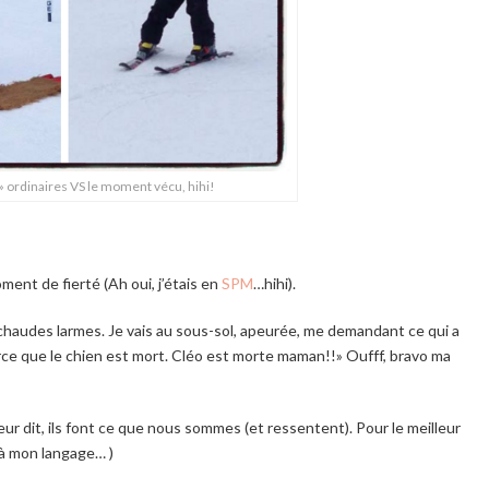
» ordinaires VS le moment vécu, hihi!
oment de fierté (Ah oui, j’étais en
SPM
…hihi).
 à chaudes larmes. Je vais au sous-sol, apeurée, me demandant ce qui a
arce que le chien est mort. Cléo est morte maman!!» Oufff, bravo ma
eur dit, ils font ce que nous sommes (et ressentent). Pour le meilleur
n à mon langage… )