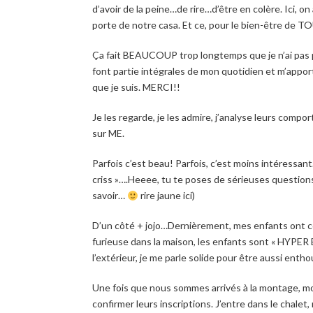
d’avoir de la peine…de rire…d’être en colère. Ici, o
porte de notre casa. Et ce, pour le bien-être de T
Ça fait BEAUCOUP trop longtemps que je n’ai pas p
font partie intégrales de mon quotidien et m’appo
que je suis. MERCI!!
Je les regarde, je les admire, j’analyse leurs comp
sur ME.
Parfois c’est beau! Parfois, c’est moins intéressant.
criss »….Heeee, tu te poses de sérieuses question
savoir…
rire jaune ici)
D’un côté + jojo…Dernièrement, mes enfants ont com
furieuse dans la maison, les enfants sont « HYPER 
l’extérieur, je me parle solide pour être aussi enth
Une fois que nous sommes arrivés à la montage, mon
confirmer leurs inscriptions. J’entre dans le chal