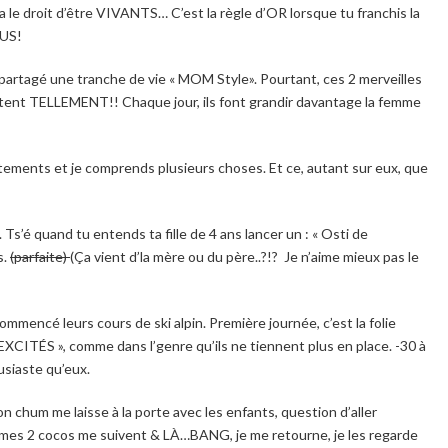
n a le droit d’être VIVANTS… C’est la règle d’OR lorsque tu franchis la
OUS!
artagé une tranche de vie « MOM Style». Pourtant, ces 2 merveilles
rtent TELLEMENT!! Chaque jour, ils font grandir davantage la femme
ortements et je comprends plusieurs choses. Et ce, autant sur eux, que
 Ts’é quand tu entends ta fille de 4 ans lancer un : « Osti de
s.
(parfaite)
(Ça vient d’la mère ou du père..?!? Je n’aime mieux pas le
mencé leurs cours de ski alpin. Première journée, c’est la folie
EXCITÉS », comme dans l’genre qu’ils ne tiennent plus en place. -30 à
ousiaste qu’eux.
 chum me laisse à la porte avec les enfants, question d’aller
et, mes 2 cocos me suivent & LÀ…BANG, je me retourne, je les regarde