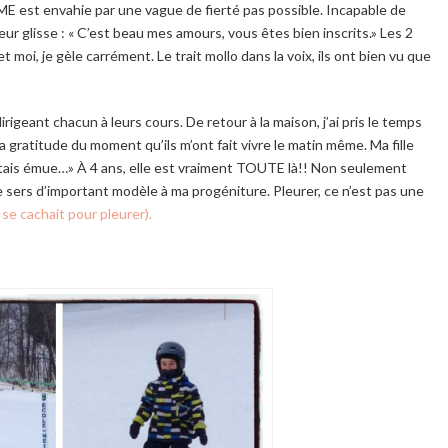
. ME est envahie par une vague de fierté pas possible. Incapable de
ur glisse : « C’est beau mes amours, vous êtes bien inscrits.» Les 2
 moi, je gèle carrément. Le trait mollo dans la voix, ils ont bien vu que
 dirigeant chacun à leurs cours. De retour à la maison, j’ai pris le temps
a gratitude du moment qu’ils m’ont fait vivre le matin même. Ma fille
 étais émue…» À 4 ans, elle est vraiment TOUTE là!! Non seulement
je sers d’important modèle à ma progéniture. Pleurer, ce n’est pas une
ui se cachait pour pleurer).