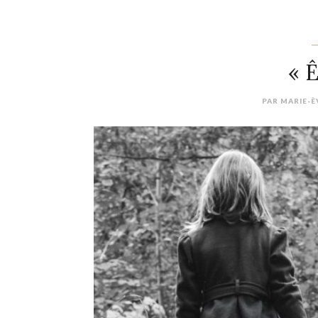
« Ê
PAR
MARIE-È