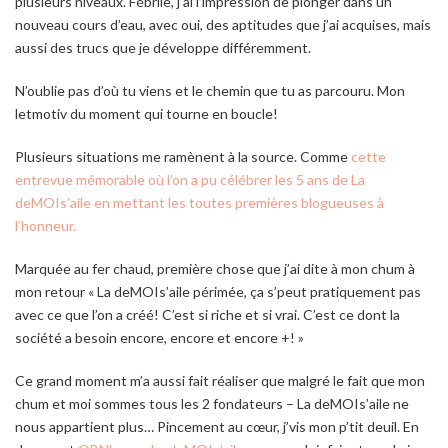
plusieurs niveaux. Fébrile, j’ai l’impression de plonger dans un
nouveau cours d’eau, avec oui, des aptitudes que j’ai acquises, mais
aussi des trucs que je développe différemment.
N’oublie pas d’où tu viens et le chemin que tu as parcouru.
Mon
letmotiv du moment qui tourne en boucle!
Plusieurs situations me ramènent à la source. Comme
cette
entrevue mémorable où l’on a pu célébrer les 5 ans de La
deMOIs’aile en mettant les toutes premières blogueuses à
l’honneur.
Marquée au fer chaud, première chose que j’ai dite à mon chum à
mon retour «
La deMOIs’aile périmée, ça s’peut pratiquement pas
avec ce que l’on a créé! C’est si riche et si vrai. C’est ce dont la
société a besoin encore, encore et encore +!
»
Ce grand moment m’a aussi fait réaliser que malgré le fait que mon
chum et moi sommes tous les 2 fondateurs – La deMOIs’aile ne
nous appartient plus… Pincement au cœur, j’vis mon p’tit deuil. En