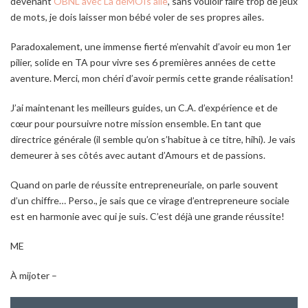
devenant
OBNL avec La deMOIs’aile
, sans vouloir faire trop de jeux
de mots, je dois laisser mon bébé voler de ses propres ailes.
Paradoxalement, une immense fierté m’envahit d’avoir eu mon 1
er
pilier, solide en TA pour vivre ses 6 premières années de cette
aventure. Merci, mon chéri d’avoir permis cette grande réalisation!
J’ai maintenant les meilleurs guides, un C.A. d’expérience et de
cœur pour poursuivre notre mission ensemble. En tant que
directrice générale (il semble qu’on s’habitue à ce titre, hihi). Je vais
demeurer à ses côtés avec autant d’Amours et de passions.
Quand on parle de réussite entrepreneuriale, on parle souvent
d’un chiffre… Perso., je sais que ce virage d’entrepreneure sociale
est en harmonie avec qui je suis. C’est déjà une grande réussite!
ME
À mijoter –