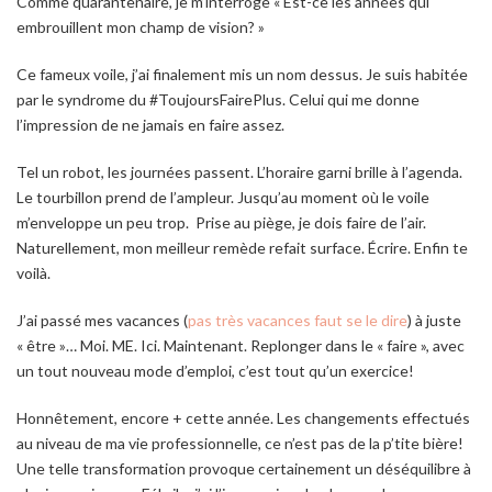
Comme quarantenaire, je m’interroge
« Est-ce les années qui
embrouillent mon champ de vision?
»
Ce fameux voile, j’ai finalement mis un nom dessus. Je suis habitée
par le syndrome du
#ToujoursFairePlus
. Celui qui me donne
l’impression de ne jamais en faire assez.
Tel un robot, les journées passent. L’horaire garni brille à l’agenda.
Le tourbillon prend de l’ampleur. Jusqu’au moment où le voile
m’enveloppe un peu trop. Prise au piège, je dois faire de l’air.
Naturellement, mon meilleur remède refait surface. Écrire. Enfin te
voilà.
J’ai passé mes vacances (
pas très vacances faut se le dire
) à juste
« être »… Moi. ME. Ici. Maintenant. Replonger dans le « faire », avec
un tout nouveau mode d’emploi, c’est tout qu’un exercice!
Honnêtement, encore + cette année. Les changements effectués
au niveau de ma vie professionnelle, ce n’est pas de la p’tite bière!
Une telle transformation provoque certainement un déséquilibre à