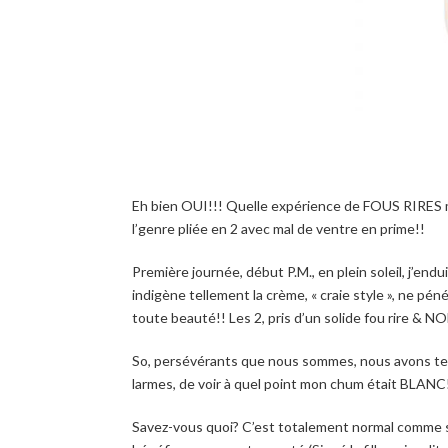
Eh bien OUI!!! Quelle expérience de FOUS RIRES mes
l’genre pliée en 2 avec mal de ventre en prime!!
Première journée, début P.M., en plein soleil, j’en
indigène tellement la crème, « craie style », ne pén
toute beauté!! Les 2, pris d’un solide fou rire & N
So, persévérants que nous sommes, nous avons tent
larmes, de voir à quel point mon chum était BLANC
Savez-vous quoi? C’est totalement normal comme si