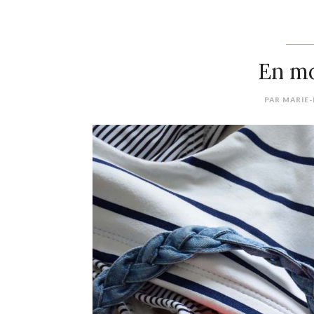
En mo
PAR
MARIE-