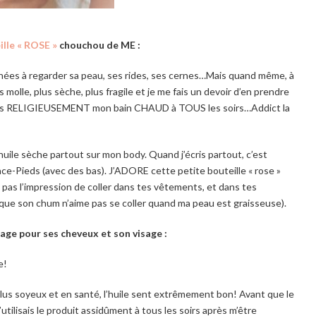
ille « ROSE »
chouchou de ME :
rnées à regarder sa peau, ses rides, ses cernes…Mais quand même, à
olle, plus sèche, plus fragile et je me fais un devoir d’en prendre
prends RELIGIEUSEMENT mon bain CHAUD à TOUS les soirs…Addict la
’huile sèche partout sur mon body. Quand j’écris partout, c’est
Pieds (avec des bas). J’ADORE cette petite bouteille « rose »
s pas l’impression de coller dans tes vêtements, et dans tes
 que son chum n’aime pas se coller quand ma peau est graisseuse).
usage pour ses cheveux et son visage :
e!
us soyeux et en santé, l’huile sent extrêmement bon! Avant que le
’utilisais le produit assidûment à tous les soirs après m’être