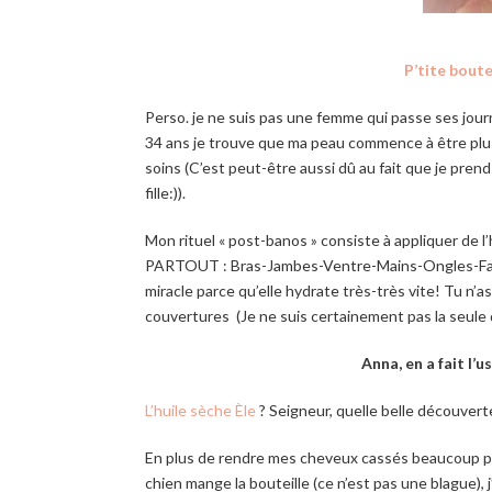
P’tite boute
Perso. je ne suis pas une femme qui passe ses jou
34 ans je trouve que ma peau commence à être plus m
soins (C’est peut-être aussi dû au fait que je 
fille:)).
Mon rituel « post-banos » consiste à appliquer de l
PARTOUT : Bras-Jambes-Ventre-Mains-Ongles-Face-
miracle parce qu’elle hydrate très-très vite! Tu n’a
couvertures (Je ne suis certainement pas la seule
Anna, en a fait l’
L’huile sèche Èle
? Seigneur, quelle belle découvert
En plus de rendre mes cheveux cassés beaucoup pl
chien mange la bouteille (ce n’est pas une blague), j