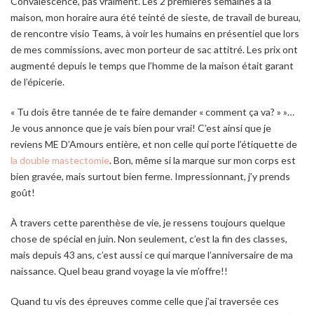
Convalescence, pas vraiment. Les 2 premières semaines à la
maison, mon horaire aura été teinté de sieste, de travail de bureau,
de rencontre visio Teams, à voir les humains en présentiel que lors
de mes commissions, avec mon porteur de sac attitré. Les prix ont
augmenté depuis le temps que l’homme de la maison était garant
de l’épicerie.
« Tu dois être tannée de te faire demander « comment ça va? » »…
Je vous annonce que je vais bien pour vrai! C’est ainsi que je
reviens ME D’Amours entière, et non celle qui porte l’étiquette de
la double mastectomie
. Bon, même si la marque sur mon corps est
bien gravée, mais surtout bien ferme. Impressionnant, j’y prends
goût!
À travers cette parenthèse de vie, je ressens toujours quelque
chose de spécial en juin. Non seulement, c’est la fin des classes,
mais depuis 43 ans, c’est aussi ce qui marque l’anniversaire de ma
naissance. Quel beau grand voyage la vie m’offre!!
Quand tu vis des épreuves comme celle que j’ai traversée ces