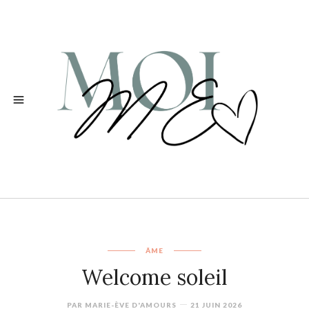
ÂME
Welcome soleil
PAR
MARIE-ÈVE D'AMOURS
21 JUIN 2026