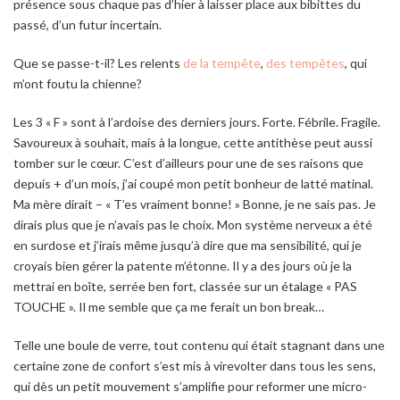
présence sous chaque pas d’hier à laisser place aux bibittes du
passé, d’un futur incertain.
Que se passe-t-il? Les relents
de la tempête
,
des tempêtes
, qui
m’ont foutu la chienne?
Les 3 « F » sont à l’ardoise des derniers jours. Forte. Fébrile. Fragile.
Savoureux à souhait, mais à la longue, cette antithèse peut aussi
tomber sur le cœur. C’est d’ailleurs pour une de ses raisons que
depuis + d’un mois, j’ai coupé mon petit bonheur de latté matinal.
Ma mère dirait – «
T’es vraiment bonne!
» Bonne, je ne sais pas. Je
dirais plus que je n’avais pas le choix. Mon système nerveux a été
en surdose et j’irais même jusqu’à dire que ma sensibilité, qui je
croyais bien gérer la patente m’étonne. Il y a des jours où je la
mettrai en boîte, serrée ben fort, classée sur un étalage « PAS
TOUCHE ». Il me semble que ça me ferait un bon break…
Telle une boule de verre, tout contenu qui était stagnant dans une
certaine zone de confort s’est mis à virevolter dans tous les sens,
qui dès un petit mouvement s’amplifie pour reformer une micro-