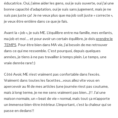
éducatrice. Oui, j’aime aider les gens, oui je suis ouverte, oui j’ai une
bonne capacité d’adaptation, oui je suis sans jugement, mais je ne
suis pas juste ça! Je ne veux plus que ma job soit juste « correcte »,
je veux être entière dans ce que je fais.
Avant la « job », je suis ME. L’équilibre entre ma famille, mes enfants,
ma job et moi … et pour avoir un certain équilibre, je dois
prendre le
TEMPS
. Pour être bien dans MA vie, j’ai besoin de me retrouver
dans ce qui me ressemble. C’est pourquoi, depuis quelques
années, je tiens à ne pas travailler à temps plein. Le temps, une
vraie denrée rare!:)
Côté Avoir, ME n’est vraiment pas confortable dans l’excès.
Vraiment dans toutes les facettes…vous allez vite vous en
apercevoir au fil de mes articles (une journée n’est pas coutume,
mais à long terme, je ne me sens vraiment pas bien…)!! J’ai une
maison normale, un « beat de vie » normal, mais tout ça m’apporte
un immense bien-être intérieur. L’important, c’est la chaleur qui se
passe en dedans!!