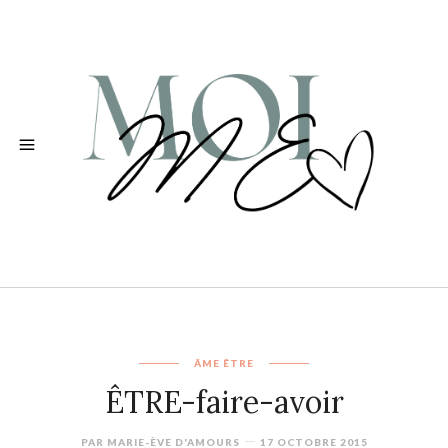
ÂME
ÊTRE
ÊTRE-faire-avoir
PAR
MARIE-ÈVE D'AMOURS
17 OCTOBRE 2015