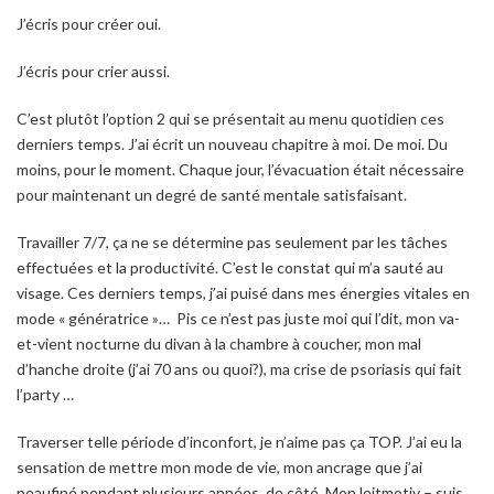
J’écris pour créer oui.
J’écris pour crier aussi.
C’est plutôt l’option 2 qui se présentait au menu quotidien ces
derniers temps. J’ai écrit un nouveau chapitre à moi. De moi. Du
moins, pour le moment. Chaque jour, l’évacuation était nécessaire
pour maintenant un degré de santé mentale satisfaisant.
Travailler 7/7, ça ne se détermine pas seulement par les tâches
effectuées et la productivité. C’est le constat qui m’a sauté au
visage. Ces derniers temps, j’ai puisé dans mes énergies vitales en
mode « génératrice »… Pis ce n’est pas juste moi qui l’dit, mon va-
et-vient nocturne du divan à la chambre à coucher, mon mal
d’hanche droite (j’ai 70 ans ou quoi?), ma crise de psoriasis qui fait
l’party …
Traverser telle période d’inconfort, je n’aime pas ça TOP. J’ai eu la
sensation de mettre mon mode de vie, mon ancrage que j’ai
peaufiné pendant plusieurs années, de côté. Mon leitmotiv – suis