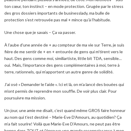
ton cœur, ton instinct – en mode protection. Grugée par le stress
des gros dossiers importants de businesslady, ma bulle de
protection s’est retrouvée pas mal + mince qu’à l’habitude.
Une chose que je savais –
Ça va passer.
À l’aube d’une année de + au compteur de ma vie sur Terre, je suis
fière de me sentir de + en + entourée de gens qui m’tirent vers le
haut. Des gens comme moi, similiartiste, little bit TDA, sensible…
oui. Mais, l’importance des gens complémentaires à moi, terre à
terre, rationnels, qui m’apportent un autre genre de solidité.
J’ai osé « Demander le l’aide ». Ici et là, on m’a lancé des bouées qui
m’ont permis de reprendre mon souffle. De voir plus clair. Pour
poursuivre ma mission.
Un jour, une amie me disait, c’est quand même GROS faire honneur
au nom qui t’est destiné – Marie-Eve D’Amours, au quotidien? Ça
m’a fait sourire! Voilà que Marie-Eve D’Amours, ne peut pas être
bonne dans TOUT et j’éprouve une grande reconnaissance à mon