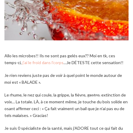
Allo les microbes!! Ils ne sont pas gelés eux?? Moi en tk, ces
temps-ci,
j’ai le froid dans l’corps
…Je DÉTESTE cette sensation!!
Je n’en reviens juste pas de voir à quel point le monde autour de
moi est « BALADE ».
Le rhume, le nez qui coule, la grippe, la fièvre,
gastro,
extinction de
voix… La totale. LÀ, à ce moment même, je touche du bois solide en
osant affirmer ceci : « Ça fait vraiment un bail que je n’ai pas eu de
tels malaises. » Gracias!
Je suis 0 spécialiste de la santé, mais j’ADORE tout ce qui fait du