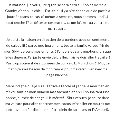
la matinée. (Je vous jure qu’on se serait cru au Zoo et même à
Granby, c’est plus chic !). Est-ce qu’il y a pire chose que de partir la
journée (dans ce cas-ci, même la semaine, nous sommes lundi…)
tout croche ?? Je déteste ces matins, ça me fait mal au ventre et
mal respirer.
Je quitte la maison en direction de la garderie avec un sentiment
de culpabilité parce que finalement, toute la famille va souffrir de
mon SPM. Je sens mes enfants à l’envers et sans émotions lorsque
je les dépose. J’ai juste envie de brailler, mais je dois aller travailler!
Pas trop souvent des journées de congé o.k. Mon chum !! Moi, ce
matin j’aurais besoin de mon temps pour me retrouver avec ma
page blanche.
Mère indigne que je suis! J’arrive à l’école et j’appelle mon mari en
m’excusant de mon humeur massacrante et en lui souhaitant une
bonne journée de congé. Il la mérite! 15hrs venues, je saute dans
ma voiture pour aller chercher mes cocos, m’habiller en mou et me
retrouver en famille pour se faire plein de caresses et D’AmourS.