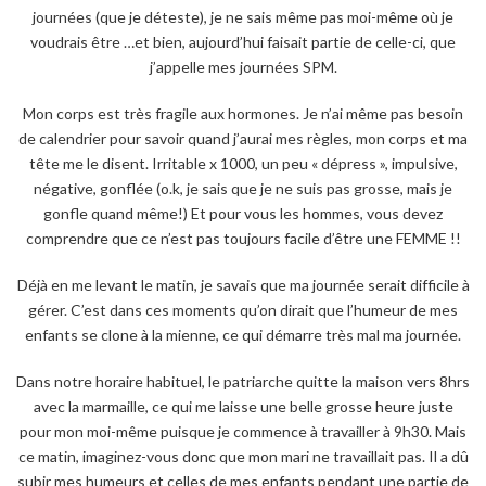
journées (que je déteste), je ne sais même pas moi-même où je
voudrais être …et bien, aujourd’hui faisait partie de celle-ci, que
j’appelle mes journées SPM.
Mon corps est très fragile aux hormones. Je n’ai même pas besoin
de calendrier pour savoir quand j’aurai mes règles, mon corps et ma
tête me le disent. Irritable x 1000, un peu « dépress », impulsive,
négative, gonflée (o.k, je sais que je ne suis pas grosse, mais je
gonfle quand même!) Et pour vous les hommes, vous devez
comprendre que ce n’est pas toujours facile d’être une FEMME !!
Déjà en me levant le matin, je savais que ma journée serait difficile à
gérer. C’est dans ces moments qu’on dirait que l’humeur de mes
enfants se clone à la mienne, ce qui démarre très mal ma journée.
Dans notre horaire habituel, le patriarche quitte la maison vers 8hrs
avec la marmaille, ce qui me laisse une belle grosse heure juste
pour mon moi-même puisque je commence à travailler à 9h30. Mais
ce matin, imaginez-vous donc que mon mari ne travaillait pas. Il a dû
subir mes humeurs et celles de mes enfants pendant une partie de