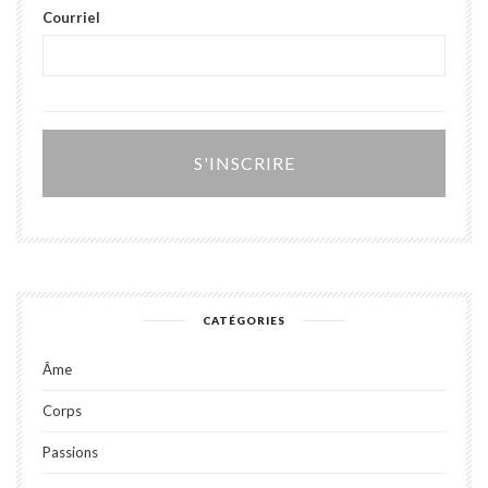
Courriel
Alter
CATÉGORIES
Âme
Corps
Passions