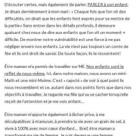
D’écouter certes, mais également de parler.
PARLER à son enfant
.
Je disais dernièrement à mon mari : « Chaque fois que l’on vit des
difficultés, on dirait que les enfants font exprès pour se mettre de
la partie.» Sans entrer dans les détails profonds, il demeure
apaisant chez nous de dire aux enfants que l’on vit un moment +
difficile. De montrer notre vulnérabilité est une force à ne pas
négliger envers nos enfants. La vie n’est pas toujours un conte de
fée et ils ont droit de savoir. De toute façon, ils le ressentent!
Être maman m’a permis de travailler sur ME.
Nos enfants sont le
reflet de nous-même
. Ici, dans notre maison, nous avons un mini-
Math et une mini-Moime. C’est « capoté » de voir à quel point ils
nous ressemblent et ce, autant dans nos points forts que dans nos
objectifs à travailler. Je regarde ma fille qui va se cacher lorsqu’elle
reçoit de l’attention et je me vois enfant…
Être maman m’apporte également à lâcher prise, à me
déculpabiliser, à m’amuser, à prendre la vie avec un grain de sel, à
vivre à 100% avec mon cœur d’enfant… Bref, être maman a
transformé ma vie de femme. Je suis devenue une femme