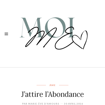
ÂME
J’attire l’Abondance
PAR
MARIE-ÈVE D'AMOURS
30 AVRIL 2016