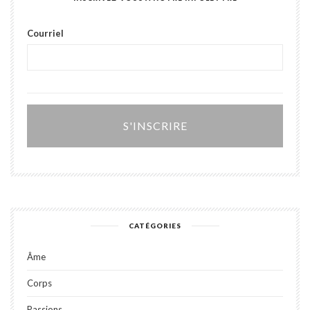
Courriel
Alter
CATÉGORIES
Âme
Corps
Passions