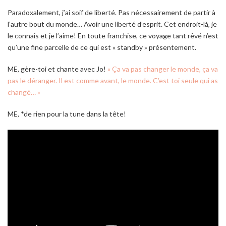
Paradoxalement, j’ai soif de liberté. Pas nécessairement de partir à
l’autre bout du monde… Avoir une liberté d’esprit. Cet endroit-là, je
le connais et je l’aime! En toute franchise, ce voyage tant rêvé n’est
qu’une fine parcelle de ce qui est « standby » présentement.
ME, gère-toi et chante avec Jo!
« Ça va pas changer le monde, ça va
pas le déranger. Il est comme avant, le monde. C’est toi seule qui as
changé… »
ME, *de rien pour la tune dans la tête!