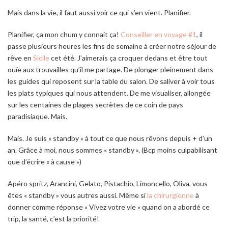
Mais dans la vie, il faut aussi voir ce qui s’en vient. Planifier.
Planifier, ça mon chum y connait ça!
Conseiller en voyage #1
, il
passe plusieurs heures les fins de semaine à créer notre séjour de
rêve en
Sicile
cet été. J’aimerais ça croquer dedans et être tout
ouïe aux trouvailles qu’il me partage. De plonger pleinement dans
les guides qui reposent sur la table du salon. De saliver à voir tous
les plats typiques qui nous attendent. De me visualiser, allongée
sur les centaines de plages secrètes de ce coin de pays
paradisiaque. Mais.
Mais. Je suis « standby » à tout ce que nous rêvons depuis + d’un
an. Grâce à moi, nous sommes « standby ». (Bcp moins culpabilisant
que d’écrire « à cause »)
Apéro spritz, Arancini, Gelato, Pistachio, Limoncello, Oliva, vous
êtes « standby » vous autres aussi. Même si
la chirurgienne
à
donner comme réponse « Vivez votre vie » quand on a abordé ce
trip, la santé, c’est la priorité!