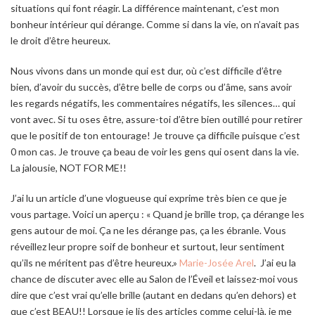
situations qui font réagir. La différence maintenant, c’est mon
bonheur intérieur qui dérange. Comme si dans la vie, on n’avait pas
le droit d’être heureux.
Nous vivons dans un monde qui est dur, où c’est difficile d’être
bien, d’avoir du succès, d’être belle de corps ou d’âme, sans avoir
les regards négatifs, les commentaires négatifs, les silences… qui
vont avec. Si tu oses être, assure-toi d’être bien outillé pour retirer
que le positif de ton entourage! Je trouve ça difficile puisque c’est
0 mon cas. Je trouve ça beau de voir les gens qui osent dans la vie.
La jalousie, NOT FOR ME!!
J’ai lu un article d’une vlogueuse qui exprime très bien ce que je
vous partage. Voici un aperçu :
« Quand je brille trop, ça dérange les
gens autour de moi. Ça ne les dérange pas, ça les ébranle. Vous
réveillez leur propre soif de bonheur et surtout, leur sentiment
qu’ils ne méritent pas d’être heureux.»
Marie-Josée Arel
.
J’ai eu la
chance de discuter avec elle au Salon de l’Éveil et laissez-moi vous
dire que c’est vrai qu’elle brille (autant en dedans qu’en dehors) et
que c’est BEAU!! Lorsque je lis des articles comme celui-là, je me