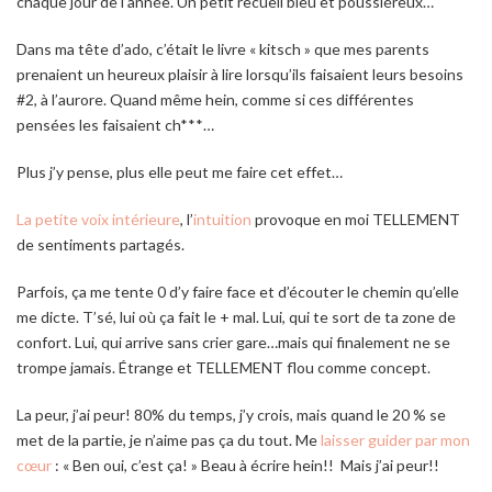
chaque jour de l’année. Un petit recueil bleu et poussiéreux…
Dans ma tête d’ado, c’était le livre « kitsch » que mes parents
prenaient un heureux plaisir à lire lorsqu’ils faisaient leurs besoins
#2, à l’aurore. Quand même hein, comme si ces différentes
pensées les faisaient ch***…
Plus j’y pense, plus elle peut me faire cet effet…
La petite voix intérieure
, l’
intuition
provoque en moi TELLEMENT
de sentiments partagés.
Parfois, ça me tente 0 d’y faire face et d’écouter le chemin qu’elle
me dicte. T’sé, lui où ça fait le + mal. Lui, qui te sort de ta zone de
confort. Lui, qui arrive sans crier gare…mais qui finalement ne se
trompe jamais. Étrange et TELLEMENT flou comme concept.
La peur, j’ai peur! 80% du temps, j’y crois, mais quand le 20 % se
met de la partie, je n’aime pas ça du tout. Me
laisser guider par mon
cœur
: « Ben oui, c’est ça! » Beau à écrire hein!! Mais j’ai peur!!