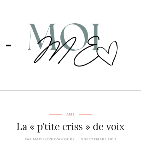
ÂME
La « p’tite criss » de voix
PAR
MARIE-ÈVE D'AMOURS
9 SEPTEMBRE 2017