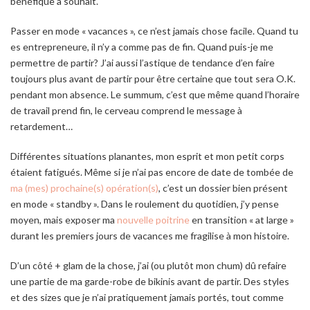
bénéfique à souhait.
Passer en mode « vacances », ce n’est jamais chose facile. Quand tu
es entrepreneure, il n’y a comme pas de fin. Quand puis-je me
permettre de partir? J’ai aussi l’astique de tendance d’en faire
toujours plus avant de partir pour être certaine que tout sera O.K.
pendant mon absence. Le summum, c’est que même quand l’horaire
de travail prend fin, le cerveau comprend le message à
retardement…
Différentes situations planantes, mon esprit et mon petit corps
étaient fatigués. Même si je n’ai pas encore de date de tombée de
ma (mes) prochaine(s) opération(s)
, c’est un dossier bien présent
en mode «
standby
». Dans le roulement du quotidien, j’y pense
moyen, mais exposer ma
nouvelle poitrine
en transition «
at large
»
durant les premiers jours de vacances me fragilise à mon histoire.
D’un côté + glam de la chose, j’ai (ou plutôt mon chum) dû refaire
une partie de ma garde-robe de bikinis avant de partir. Des styles
et des sizes que je n’ai pratiquement jamais portés, tout comme