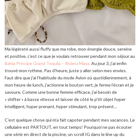
Ma légèreté aussi fluffy que ma robe, mon énergie douce, sereine
et positive, c’est ce que je voulais retrouver pendant mon séjour au
Bahia Principe Grand Tequila – Riviera Maya.
Au jour 3, j’ai enfin
trouvé mon rythme. Pas d’heure, juste y aller selon mes envies.
Faut dire que j’ai l’habitude du mode Avion où quotidiennement, à
mon heure de lunch, j’actionne le bouton vert, je ferme l’écran et je
savoure. Comme une bonne femme efficace, j’ai besoin de
«
shifter
» à basse vitesse et laisser de côté le p’tit objet hyper
intelligent, hyper prenant, hyper stimulant, trop présent…
C’est quelque chose qui m’a fait capoter pendant mes vacances. Le
cellulaire est PARTOUT, en tout temps! Pourquoi ne pas écouter
une série en direct de la piscine, un scroll IG dans le line up du