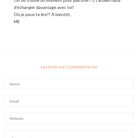
On se trouve un moment pour placoter!!:) J’ai bien hâte
d’échanger davantage avec toi!
Où je peux te lire?? À bientôt,
ME
LAISSER UN COMMENTAIRE