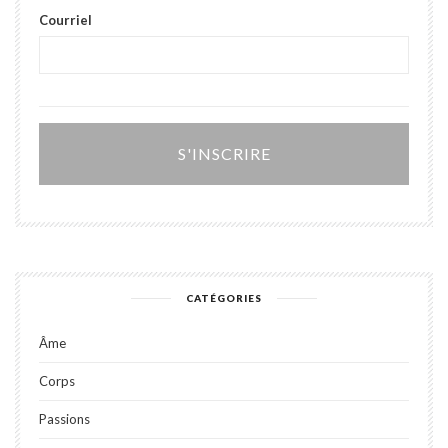
Courriel
Alter
CATÉGORIES
Âme
Corps
Passions