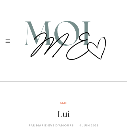
ÂME
Lui
PAR
MARIE-ÈVE D'AMOURS
4 JUIN 2021