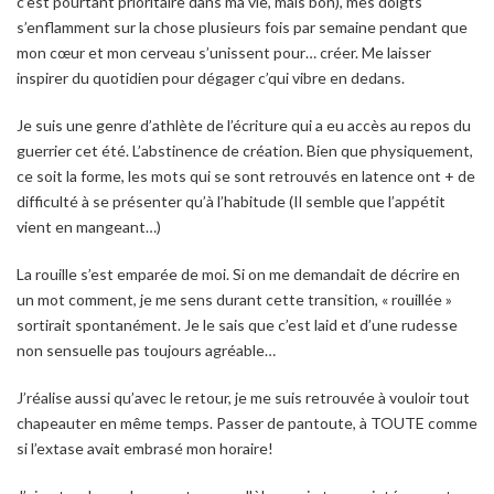
c’est pourtant prioritaire dans ma vie, mais bon), mes doigts
s’enflamment sur la chose plusieurs fois par semaine pendant que
mon cœur et mon cerveau s’unissent pour… créer. Me laisser
inspirer du quotidien pour dégager c’qui vibre en dedans.
Je suis une genre d’athlète de l’écriture qui a eu accès au repos du
guerrier cet été. L’abstinence de création. Bien que physiquement,
ce soit la forme, les mots qui se sont retrouvés en latence ont + de
difficulté à se présenter qu’à l’habitude (Il semble que l’appétit
vient en mangeant…)
La rouille s’est emparée de moi. Si on me demandait de décrire en
un mot comment, je me sens durant cette transition, « rouillée »
sortirait spontanément. Je le sais que c’est laid et d’une rudesse
non sensuelle pas toujours agréable…
J’réalise aussi qu’avec le retour, je me suis retrouvée à vouloir tout
chapeauter en même temps. Passer de pantoute, à TOUTE comme
si l’extase avait embrasé mon horaire!