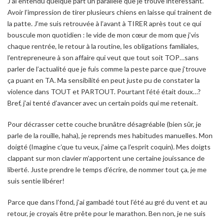
J’ai entendu quelque part un parallèle que je trouve intéressant.
Avoir l’impression de tirer plusieurs chiens en laisse qui trainent de
la patte. J’me suis retrouvée à l’avant à TIRER après tout ce qui
bouscule mon quotidien : le vide de mon cœur de mom que j’vis
chaque rentrée, le retour à la routine, les obligations familiales,
l’entrepreneure à son affaire qui veut que tout soit TOP…sans
parler de l’actualité que je fuis comme la peste parce que j’trouve
ça puant en TA. Ma sensibilité en peut juste pu de constater la
violence dans TOUT et PARTOUT. Pourtant l’été était doux…?
Bref, j’ai tenté d’avancer avec un certain poids qui me retenait.
Pour décrasser cette couche brunâtre désagréable (bien sûr, je
parle de la rouille, haha), je reprends mes habitudes manuelles. Mon
doigté (Imagine c’que tu veux, j’aime ça l’esprit coquin). Mes doigts
clappant sur mon clavier m’apportent une certaine jouissance de
liberté. Juste prendre le temps d’écrire, de nommer tout ça, je me
suis sentie libérer!
Parce que dans l’fond, j’ai gambadé tout l’été au gré du vent et au
retour, je croyais être prête pour le marathon. Ben non, je ne suis