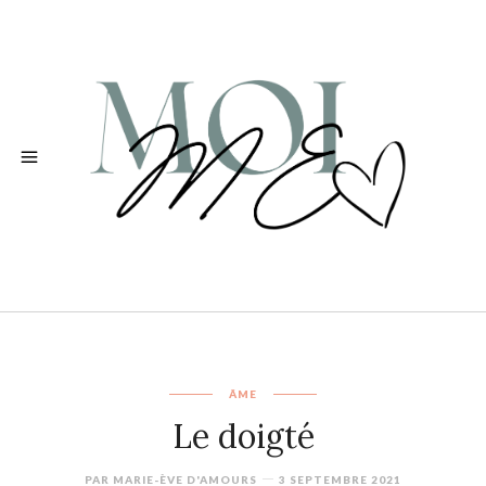
ÂME
Le doigté
PAR
MARIE-ÈVE D'AMOURS
3 SEPTEMBRE 2021