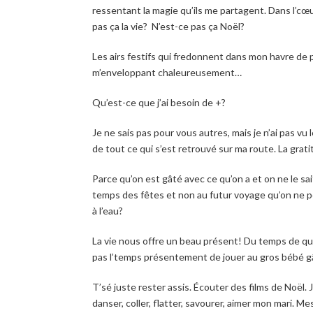
ressentant la magie qu’ils me partagent. Dans l’cœ
pas ça la vie? N’est-ce pas ça Noël?
Les airs festifs qui fredonnent dans mon havre de pa
m’enveloppant chaleureusement…
Qu’est-ce que j’ai besoin de +?
Je ne sais pas pour vous autres, mais je n’ai pas vu
de tout ce qui s’est retrouvé sur ma route. La grati
Parce qu’on est gâté avec ce qu’on a et on ne le 
temps des fêtes et non au futur voyage qu’on ne p
à l’eau?
La vie nous offre un beau présent! Du temps de qua
pas l’temps présentement de jouer au gros bébé gâ
T’sé juste rester assis. Écouter des films de Noël.
danser, coller, flatter, savourer, aimer mon mari. Me