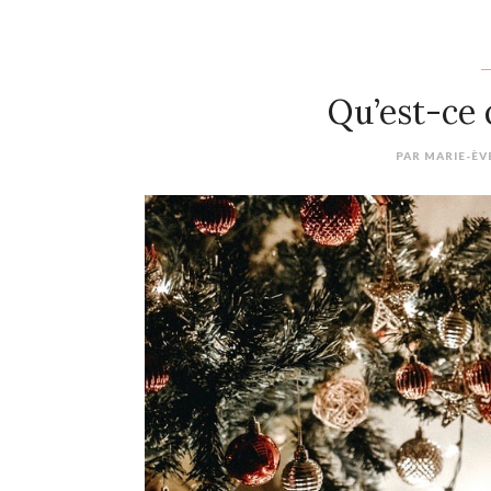
Qu’est-ce q
PAR
MARIE-ÈV