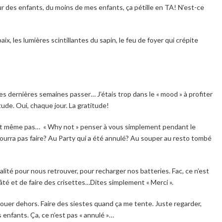
ur des enfants, du moins de mes enfants, ça pétille en TA! N’est-ce
ix, les lumières scintillantes du sapin, le feu de foyer qui crépite
 les dernières semaines passer… J’étais trop dans le « mood » à profiter
tude. Oui, chaque jour. La gratitude!
sait même pas… « Why not » penser à vous simplement pendant le
ourra pas faire? Au Party qui a été annulé? Au souper au resto tombé
lité pour nous retrouver, pour recharger nos batteries. Fac, ce n’est
té et de faire des crisettes…Dites simplement « Merci ».
 Jouer dehors. Faire des siestes quand ça me tente. Juste regarder,
s enfants. Ça, ce n’est pas « annulé »…