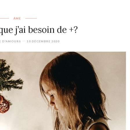
ÂME
ue j’ai besoin de +?
E D'AMOURS
10 DÉCEMBRE 2020