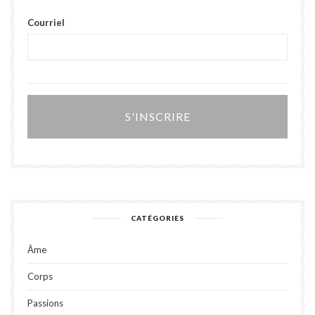
Courriel
Alter
CATÉGORIES
Âme
Corps
Passions