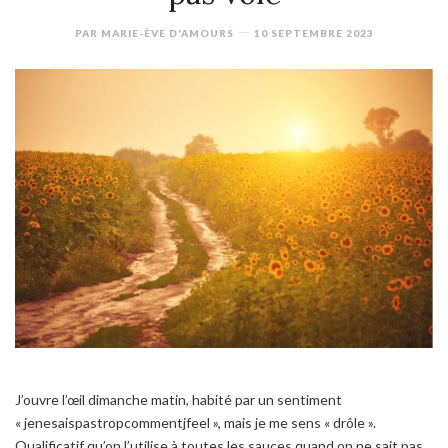
PAR
MARIE-ÈVE D'AMOURS
10 SEPTEMBRE 2023
J’ouvre l’œil dimanche matin, habité par un sentiment
«
jenesaispastropcommentjfeel
», mais je me sens « drôle ».
Qualificatif qu’on l’utilise à toutes les sauces quand on ne sait pas