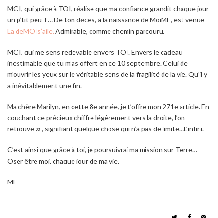
MOI, qui grâce à TOI, réalise que ma confiance grandit chaque jour
un p’tit peu +… De ton décès, à la naissance de MoiME, est venue
La deMOIs’aile.
Admirable, comme chemin parcouru.
MOI, qui me sens redevable envers TOI. Envers le cadeau
inestimable que tu m’as offert en ce 10 septembre. Celui de
m’ouvrir les yeux sur le véritable sens de la fragilité de la vie. Qu’il y
a inévitablement une fin.
Ma chère Marilyn, en cette 8
e
année, je t’offre mon 271
e
article. En
couchant ce précieux chiffre légèrement vers la droite, l’on
retrouve ∞ , signifiant quelque chose qui n’a pas de limite…L’infini.
C’est ainsi que grâce à toi, je poursuivrai ma mission sur Terre…
Oser être moi, chaque jour de ma vie.
ME