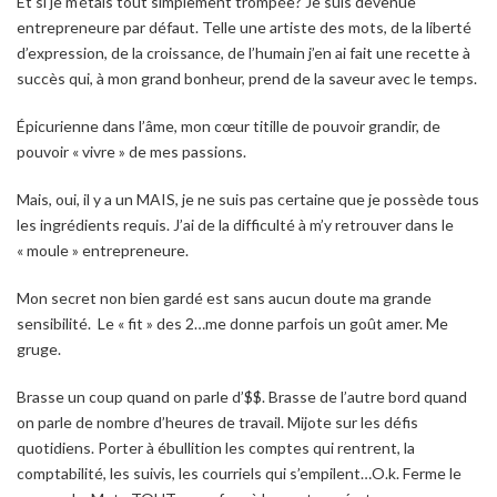
Et si je m’étais tout simplement trompée? Je suis devenue
entrepreneure par défaut. Telle une artiste des mots, de la liberté
d’expression, de la croissance, de l’humain j’en ai fait une recette à
succès qui, à mon grand bonheur, prend de la saveur avec le temps.
Épicurienne dans l’âme, mon cœur titille de pouvoir grandir, de
pouvoir « vivre » de mes passions.
Mais, oui, il y a un MAIS, je ne suis pas certaine que je possède tous
les ingrédients requis. J’ai de la difficulté à m’y retrouver dans le
« moule » entrepreneure.
Mon secret non bien gardé est sans aucun doute ma grande
sensibilité. Le « fit » des 2…me donne parfois un goût amer. Me
gruge.
Brasse un coup quand on parle d’$$. Brasse de l’autre bord quand
on parle de nombre d’heures de travail. Mijote sur les défis
quotidiens. Porter à ébullition les comptes qui rentrent, la
comptabilité, les suivis, les courriels qui s’empilent…O.k. Ferme le