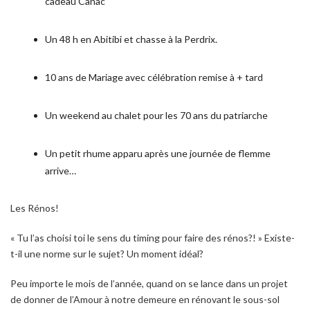
cadeau Canac
Un 48 h en Abitibi et chasse à la Perdrix.
10 ans de Mariage avec célébration remise à + tard
Un weekend au chalet pour les 70 ans du patriarche
Un petit rhume apparu après une journée de flemme
arrive…
Les Rénos!
« Tu l’as choisi toi le sens du timing pour faire des rénos?! » Existe-
t-il une norme sur le sujet? Un moment idéal?
Peu importe le mois de l’année, quand on se lance dans un projet
de donner de l’Amour à notre demeure en rénovant le sous-sol