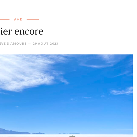
ÂME
ier encore
ÈVE D'AMOURS
29 AOÛT 2023