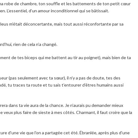
a robe de chambre, ton souffle et les battements de ton petit cœur
. L’essentiel, d’un amour inconditionnel qui se bâtissait.
leus m’était déconcertante, mais tout aussi réconfortante par sa
d’hui, rien de cela n’a changé.
ment de tes biceps qui me battent au tir au poignet), mais bien de ta
seur (pas seulement avec ta sœur), il n’y a pas de doute, tes des
é, tu traces ta route et tu sais t’entourer d’êtres humains aussi
rera dans ta vie aura de la chance. Je n’aurais pu demander mieux
veux plus faire de sieste à mes côtés. Charmant, il faut croire que la
ture d’une vie que l’on a partagée cet été. Ébranlée, après plus d’une