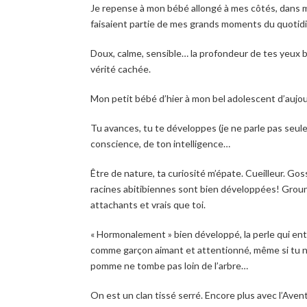
Je repense à mon bébé allongé à mes côtés, dans m
faisaient partie de mes grands moments du quotidien
Doux, calme, sensible… la profondeur de tes yeux b
vérité cachée.
Mon petit bébé d’hier à mon bel adolescent d’aujour
Tu avances, tu te développes (je ne parle pas seule
conscience, de ton intelligence…
Être de nature, ta curiosité m’épate. Cueilleur. Gos
racines abitibiennes sont bien développées! Ground
attachants et vrais que toi.
« Hormonalement » bien développé, la perle qui ent
comme garçon aimant et attentionné, même si tu ne 
pomme ne tombe pas loin de l’arbre…
On est un clan tissé serré. Encore plus avec l’Aven