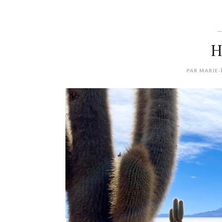
H
PAR
MARIE-