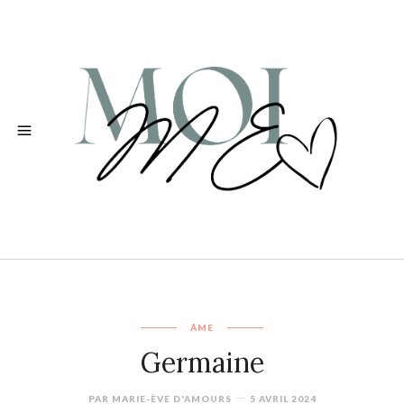
ÂME
Germaine
PAR
MARIE-ÈVE D'AMOURS
5 AVRIL 2024