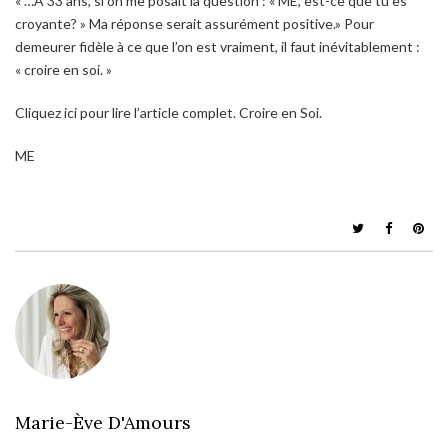
« …À 33 ans, si on me posait la question : « ME, est-ce que tu es
croyante? » Ma réponse serait assurément positive.» Pour
demeurer fidèle à ce que l’on est vraiment, il faut inévitablement :
« croire en soi. »
Cliquez ici pour lire l’article complet. Croire en Soi.
ME
Marie-Ève D'Amours