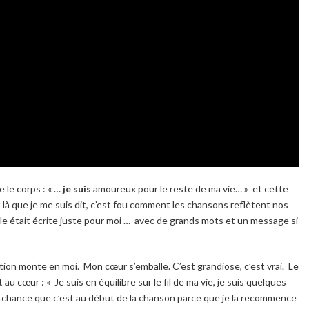
e le corps :
« …
je suis
amoureux pour le reste de ma vie… »
et cette
t là que je me suis dit, c’est fou comment les chansons reflètent nos
le était écrite juste pour moi … avec de grands mots et un message si
tion monte en moi. Mon cœur s’emballe. C’est grandiose, c’est vrai. Le
t au cœur :
« Je suis en équilibre sur le fil de ma vie, je suis quelques
chance que c’est au début de la chanson parce que je la recommence