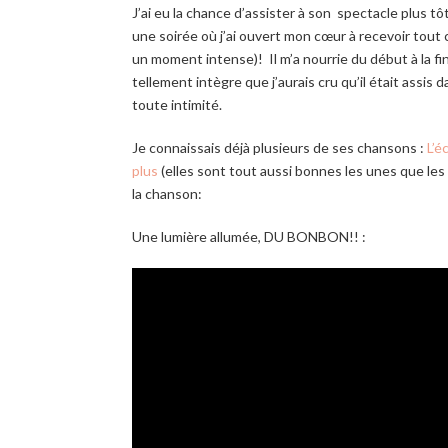
J’ai eu la chance d’assister à son spectacle plus t
une soirée où j’ai ouvert mon cœur à recevoir tout ce q
un moment intense)! Il m’a nourrie du début à la fi
tellement intègre que j’aurais cru qu’il était assis
toute intimité.
Je connaissais déjà plusieurs de ses chansons :
L’é
plus
(elles sont tout aussi bonnes les unes que
la chanson:
Une lumière allumée, DU BONBON!! :