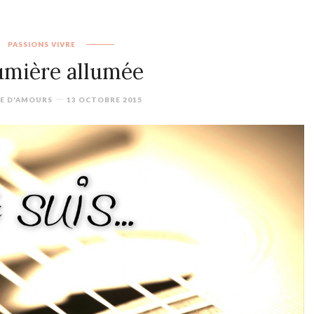
PASSIONS
VIVRE
umière allumée
VE D'AMOURS
13 OCTOBRE 2015