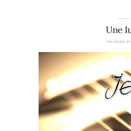
Une l
PAR
MARIE-È