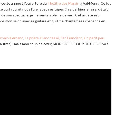
ôt cette année à l’ouverture du
Théâtre des Marais
, à Val-Morin. Ce fut
u’il voulait nous livrer avec ses tripes (il sait si bien le faire, c’était
n de son spectacle, je me sentais pleine de vie… Cet artiste est
 dans mon salon avec sa guitare et qu’il me chantait ses chansons en
crivain
,
Fernand
,
La prière
,
Blanc cassé,
San Francisco,
Un petit peu
 les autres)…mais mon coup de cœur, MON GROS COUP DE CŒUR va à