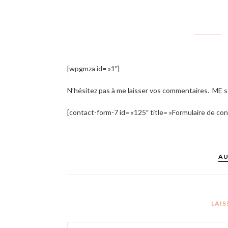
[wpgmza id= »1″]
N’hésitez pas à me laisser vos commentaires. ME se 
[contact-form-7 id= »125″ title= »Formulaire de con
AU
LAI