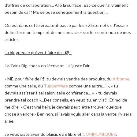
d’offres de collaboration… Allo la surface! Est-ce que j’ai vraiment
besoin de ça?? ME se pose sérieusement la question…
On est dans cette ère…tout passe par les « Zinternets ». J’essaie
de limiter mon temps et de me consacrer sur le « contenu » de mes
articles.
La blogueuse qui veut faire de l’$$ :
J’ai l’air « Big shot » en l’écrivant. J’ai juste l’air…
« ME, pour faire de l’$, tu devrais vendre des produits, du
Arbonne
comme une telle, du
TupperWare
comme une autre…! », « tu
devrais assister à tel salon, telle conférence… », « tu devrais
prendre tel coach »…Des conseils, en veux-tu, en v’la!! Et moi de
me dire, « C’est vrai hein, je devrais peut-être trouver quelque
chose à vendre.» Ben non, si j’avais voulu aller dans la vente, j’y serai
allée.
Je veux juste avoir du plaisir, être libre et
COMMUNIQUER
.