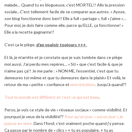
malade… Quand tu es blogueuse, c’est MORTEL!! Allo la pression
sociale…C’est tellement facile de se comparer aux autres. « Ayoye,
son blog fonctionne donc ben!! Elle a full « partage », full « j’aime »…
Pour moi, je dois faire comme elle, parce qu’ELLE, ça fonctionne! »
Elle a la recette gagnante!!
C’est ça le piège,
d’en vouloir toujours +++.
Et là, je m’arrête et je constate que je suis tombée dans ce piège
moi aussi. J’ai perdu mes repères… « Sti » que c’est facile & que je
n’aime pas ça!! Je me parle : « NON ME, l’essentiel, c’est que tu
demeures toi-même et que tu demeures dans le plaisir.» Et voilà, le
retour de ma « petite » confiance et
mon intuition
. Jusqu’à quand??
Tout le monde est différent et c’est ce qui est beau
.
Perso, je vois ce style de vie « réseaux sociaux » comme visibilité. Et
pourquoi je veux de la visibilité??
Pour qu’un jour, « oui un jour », je
puisse en vivre.
Dans l’fond, c’est vraiment poche quand j’y pense.
Ça passe par le nombre de « clics » + tu es populaire, + tu as